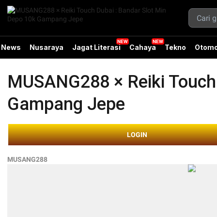
News
Nusaraya
Jagat Literasi
Cahaya
Tekno
Otomo
MUSANG288 × Reiki Touch 
Gampang Jepe
LOGIN
MUSANG288