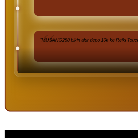
"Tampilan ringkas membantu, tapi tetap harus disip
"MUSANG288 bikin alur depo 10k ke Reiki Touch Du
"Setelah coba filter game di MUSANG288, saya pil